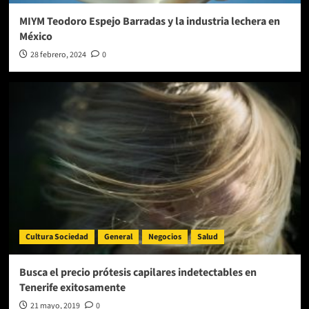
MIYM Teodoro Espejo Barradas y la industria lechera en
México
28 febrero, 2024
0
Cultura Sociedad
General
Negocios
Salud
Busca el precio prótesis capilares indetectables en
Tenerife exitosamente
21 mayo, 2019
0