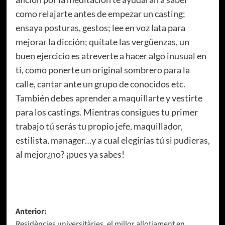
como relajarte antes de empezar un casting;
ensaya posturas, gestos; lee en voz lata para
mejorar la dicción; quítate las vergüenzas, un
buen ejercicio es atreverte a hacer algo inusual en
ti, como ponerte un original sombrero para la
calle, cantar ante un grupo de conocidos etc.
También debes aprender a maquillarte y vestirte
para los castings. Mientras consigues tu primer
trabajo tú serás tu propio jefe, maquillador,
estilista, manager…y a cual elegirías tú si pudieras,
al mejor¿no? ¡pues ya sabes!
Navegación
Anterior:
Residències universitàries, el millor allotjament en