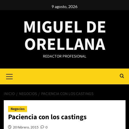
Saltar
9 agosto, 2026
al
contenido
MIGUEL DE
ORELLANA
REDACTOR PROFESIONAL
Primary
Menu
INICIO
NEGOCIOS
PACIENCIA CON LOS CASTINGS
Negocios
Paciencia con los castings
20 febrero, 2015
0