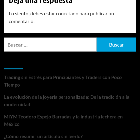
Deja una respuesta
Lo siento, debes estar
conectado
para publicar un
comentario.
Buscar:
Entradas recientes
Trading sin Estrés para Principiantes y Traders con Poco
Tiempo
La evolución de la joyería personalizada: De la tradición a la
modernidad
MIYM Teodoro Espejo Barradas y la industria lechera en
México
¿Cómo resumir un artículo sin leerlo?