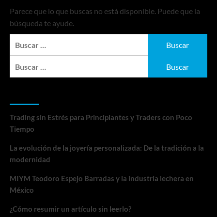
Parece que lo que buscas no está disponible. Puede que la
búsqueda te ayude.
Buscar:
Buscar:
Entradas recientes
Trading sin Estrés para Principiantes y Traders con Poco
Tiempo
La evolución de la joyería personalizada: De la tradición a la
modernidad
MIYM Teodoro Espejo Barradas y la industria lechera en
México
¿Cómo resumir un artículo sin leerlo?