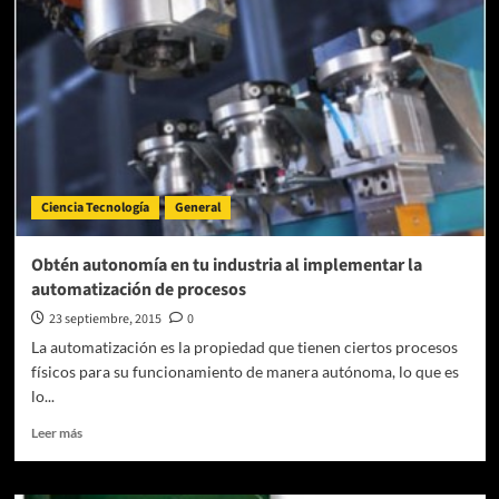
portes
baratos
Madrid
Ciencia Tecnología
General
Obtén autonomía en tu industria al implementar la
automatización de procesos
23 septiembre, 2015
0
La automatización es la propiedad que tienen ciertos procesos
físicos para su funcionamiento de manera autónoma, lo que es
lo...
Leer
Leer más
más
sobre
Obtén