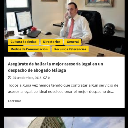
las
Donaciones
en
vida
Cultura Sociedad
Directorios
General
Medios de Comunicación
Recursos Referencias
Asegúrate de hallar la mejor asesoría legal en un
despacho de abogado Málaga
25 septiembre, 2015
0
Todos alguna vez hemos tenido que contratar algún servicio de
asesoría legal. Lo ideal es seleccionar el mejor despacho de...
Leer
Leer más
más
sobre
Asegúrate
de
hallar