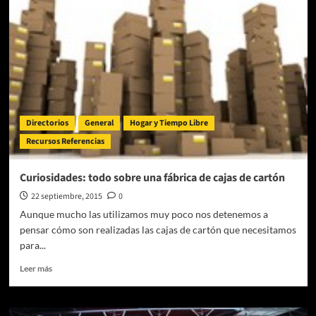
Toledo
y
en
Burgos,
tus
aliados
Directorios
General
Hogar y Tiempo Libre
Recursos Referencias
Curiosidades: todo sobre una fábrica de cajas de cartón
22 septiembre, 2015
0
Aunque mucho las utilizamos muy poco nos detenemos a
pensar cómo son realizadas las cajas de cartón que necesitamos
para...
Leer
Leer más
más
sobre
Curiosidades: