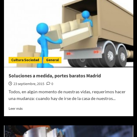
técnicos
en
Madrid
son
garantía
de
edificaciones
de
calidad
Cultura Sociedad
General
Soluciones a medida, portes baratos Madrid
23 septiembre, 2015
0
Todos, en algún momento de nuestras vidas, requerimos hacer
una mudanza: cuando hay de irse de la casa de nuestros...
Leer
Leer más
más
sobre
Soluciones
a
medida,