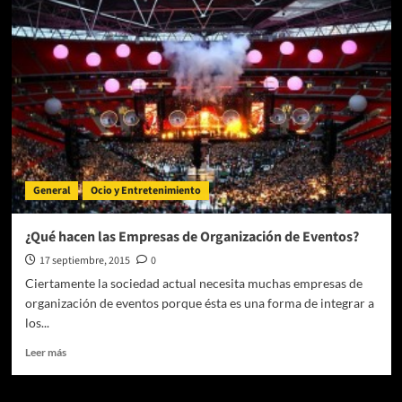
todo
sobre
una
fábrica
de
cajas
de
cartón
General
Ocio y Entretenimiento
¿Qué hacen las Empresas de Organización de Eventos?
17 septiembre, 2015
0
Ciertamente la sociedad actual necesita muchas empresas de
organización de eventos porque ésta es una forma de integrar a
los...
Leer
Leer más
más
sobre
¿Qué