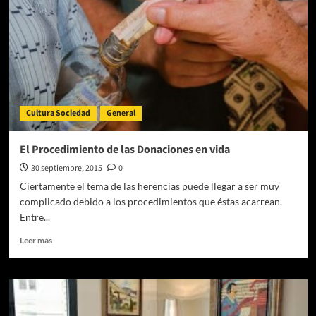
Cultura Sociedad
General
El Procedimiento de las Donaciones en vida
30 septiembre, 2015
0
Ciertamente el tema de las herencias puede llegar a ser muy
complicado debido a los procedimientos que éstas acarrean.
Entre...
Leer
Leer más
más
sobre
El
Procedimiento
de