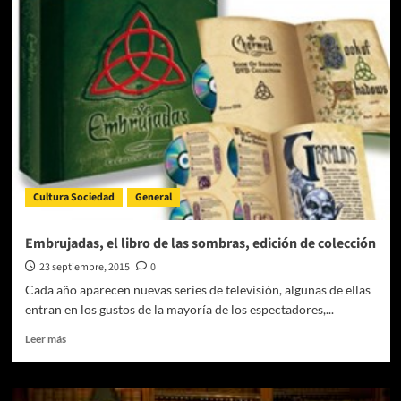
autonomía
en
tu
industria
al
implementar
la
automatización
de
procesos
Cultura Sociedad
General
Embrujadas, el libro de las sombras, edición de colección
23 septiembre, 2015
0
Cada año aparecen nuevas series de televisión, algunas de ellas
entran en los gustos de la mayoría de los espectadores,...
Leer
Leer más
más
sobre
Embrujadas,