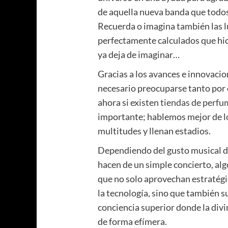
de aquella nueva banda que todos 
Recuerda o imagina también las lu
perfectamente calculados que hic
ya deja de imaginar…
Gracias a los avances e innovacion
necesario preocuparse tanto por e
ahora si existen
tiendas de perfu
importante; hablemos mejor de l
multitudes y llenan estadios.
Dependiendo del gusto musical de
hacen de un simple concierto, alg
que no solo aprovechan estratég
la tecnología, sino que también s
conciencia superior donde la div
de forma efímera.