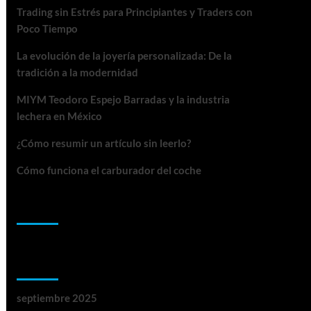
Trading sin Estrés para Principiantes y Traders con
Poco Tiempo
La evolución de la joyería personalizada: De la
tradición a la modernidad
MIYM Teodoro Espejo Barradas y la industria
lechera en México
¿Cómo resumir un artículo sin leerlo?
Cómo funciona el carburador del coche
Comentarios recientes
Archivos
septiembre 2025