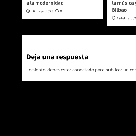
a la modernidad
la música 
Bilbao
16 mayo, 2025
0
19 febrero, 
Deja una respuesta
Lo siento, debes estar
conectado
para publicar un co