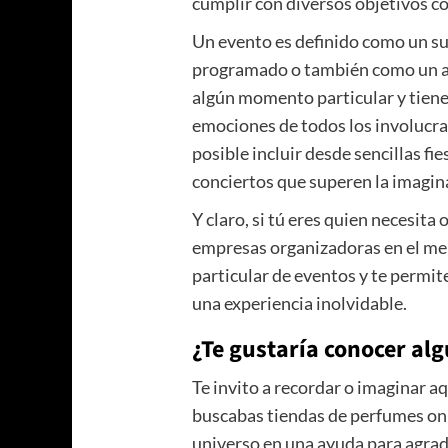
cumplir con diversos objetivos 
Un evento es definido como un s
programado o también como un a
algún momento particular y tiene
emociones de todos los involucrad
posible incluir desde sencillas fi
conciertos que superen la imagin
Y claro, si tú eres quien necesita
empresas organizadoras en el mer
particular de eventos y te permit
una experiencia inolvidable.
¿Te gustaría conocer al
Te invito a recordar o imaginar aq
buscabas tiendas de perfumes onl
universo en una ayuda para agradar