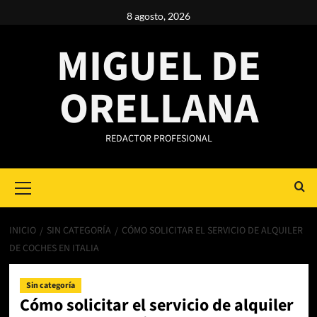
Saltar
8 agosto, 2026
al
contenido
MIGUEL DE
ORELLANA
REDACTOR PROFESIONAL
Primary
Menu
INICIO
SIN CATEGORÍA
CÓMO SOLICITAR EL SERVICIO DE ALQUILER
DE COCHES EN ITALIA
Sin categoría
Cómo solicitar el servicio de alquiler