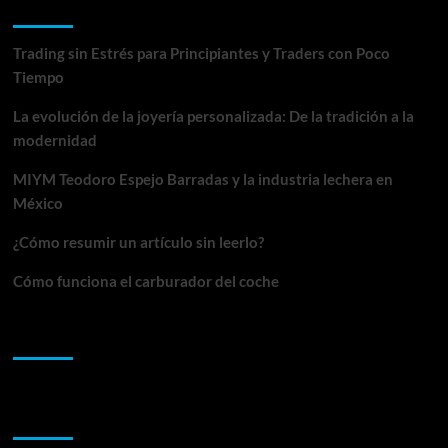
Entradas recientes
sitio
de
rumba
Trading sin Estrés para Principiantes y Traders con Poco
en
Tiempo
Bogotá
La evolución de la joyería personalizada: De la tradición a la
modernidad
MIYM Teodoro Espejo Barradas y la industria lechera en
México
¿Cómo resumir un artículo sin leerlo?
Cómo funciona el carburador del coche
Comentarios recientes
Archivos