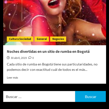
Cultura Sociedad
General
Negocios
Noches divertidas en un sitio de rumba en Bogotá
30 abril, 2019
0
Cada sitio de rumba en Bogotá tiene sus particularidades, no
podemos decir con exactitud cuál de todos es el más...
Leer
Leer más
más
sobre
Noches
Buscar:
divertidas
en
un