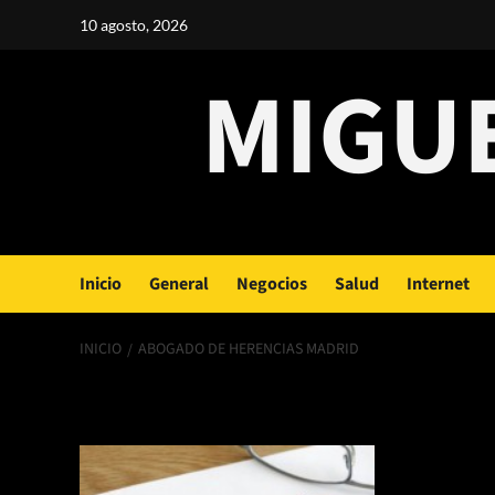
Saltar
10 agosto, 2026
al
contenido
MIGU
Inicio
General
Negocios
Salud
Internet
INICIO
ABOGADO DE HERENCIAS MADRID
abogado de here