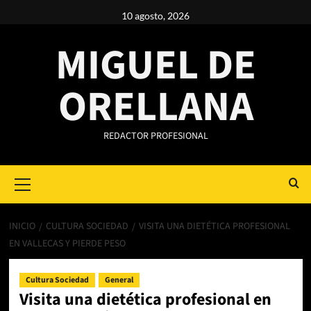
Saltar
10 agosto, 2026
al
contenido
MIGUEL DE
ORELLANA
REDACTOR PROFESIONAL
Primary
Menu
INICIO
CULTURA SOCIEDAD
VISITA UNA DIETÉTICA PROFESIONAL
EN VALLECAS Y PIERDE PESO
Cultura Sociedad
General
Visita una dietética profesional en