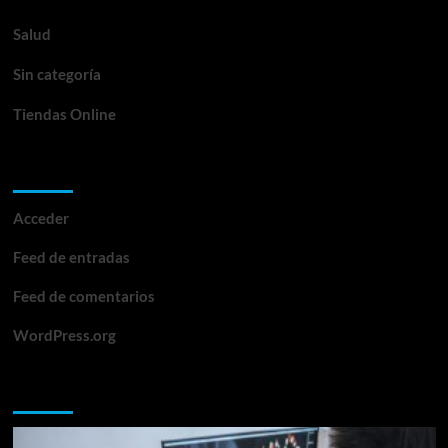
Salud
Sin categoría
Tiendas Online
Meta
Acceder
Feed de entradas
Feed de comentarios
WordPress.org
Te lo perdiste