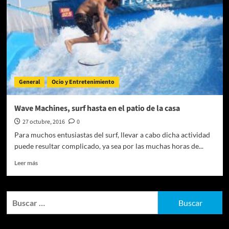
General
Ocio y Entretenimiento
Wave Machines, surf hasta en el patio de la casa
27 octubre, 2016
0
Para muchos entusiastas del surf, llevar a cabo dicha actividad
puede resultar complicado, ya sea por las muchas horas de...
Leer
Leer más
más
sobre
Wave
Buscar:
Machines,
surf
hasta