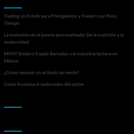
Entradas recientes
en
el
patio
Trading sin Estrés para Principiantes y Traders con Poco
de
Tiempo
la
casa
La evolución de la joyería personalizada: De la tradición a la
modernidad
MIYM Teodoro Espejo Barradas y la industria lechera en
México
¿Cómo resumir un artículo sin leerlo?
Cómo funciona el carburador del coche
Comentarios recientes
Archivos