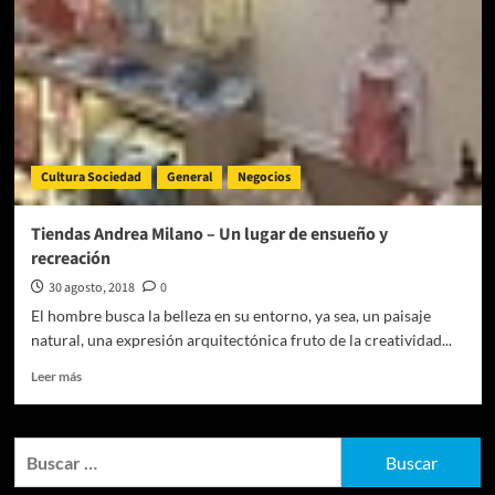
Cultura Sociedad
General
Negocios
Tiendas Andrea Milano – Un lugar de ensueño y
recreación
30 agosto, 2018
0
El hombre busca la belleza en su entorno, ya sea, un paisaje
natural, una expresión arquitectónica fruto de la creatividad...
Leer
Leer más
más
sobre
Tiendas
Buscar:
Andrea
Milano