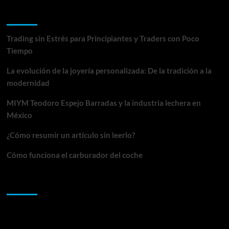
–
Entradas recientes
Un
lugar
de
Trading sin Estrés para Principiantes y Traders con Poco
ensueño
Tiempo
y
recreación
La evolución de la joyería personalizada: De la tradición a la
modernidad
MIYM Teodoro Espejo Barradas y la industria lechera en
México
¿Cómo resumir un artículo sin leerlo?
Cómo funciona el carburador del coche
Comentarios recientes
Archivos