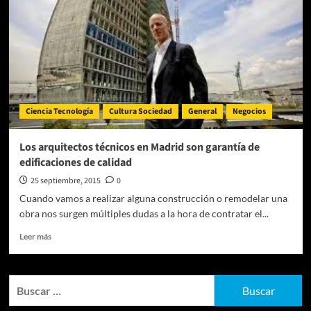
Ciencia Tecnología
Cultura Sociedad
General
Negocios
Los arquitectos técnicos en Madrid son garantía de
edificaciones de calidad
25 septiembre, 2015
0
Cuando vamos a realizar alguna construcción o remodelar una
obra nos surgen múltiples dudas a la hora de contratar el...
Leer
Leer más
más
sobre
Los
Buscar:
arquitectos
técnicos