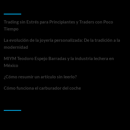
en
Entradas recientes
Madrid
son
garantía
Trading sin Estrés para Principiantes y Traders con Poco
de
Tiempo
edificaciones
de
La evolución de la joyería personalizada: De la tradición a la
calidad
modernidad
MIYM Teodoro Espejo Barradas y la industria lechera en
México
¿Cómo resumir un artículo sin leerlo?
Cómo funciona el carburador del coche
Comentarios recientes
Archivos