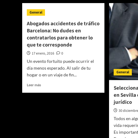
General
Abogados accidentes de tráfico
Barcelona: No dudes en
contratarlos para obtener lo
que te corresponde
17 enero, 2016
0
Un evento fortuito puede ocurrir el
día menos esperado. Al salir de tu
General
hogar o en un viaje de fin...
Leer
Leer más
Seleccion
más
en Sevilla
sobre
jurídico
Abogados
accidentes
30 diciembr
de
Todos en al
tráfico
Barcelona:
vida requeri
No
Es important
dudes