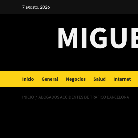
Saltar
7 agosto, 2026
al
contenido
MIGU
Inicio
General
Negocios
Salud
Internet
INICIO
ABOGADOS ACCIDENTES DE TRAFICO BARCELONA
abogados acciden
barcelona