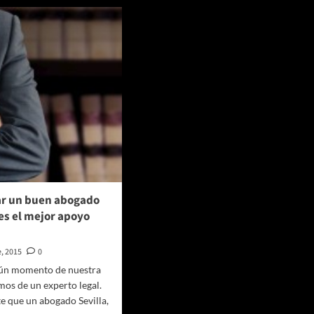
ar un buen abogado
 es el mejor apoyo
e, 2015
0
gún momento de nuestra
mos de un experto legal.
e que un abogado Sevilla,