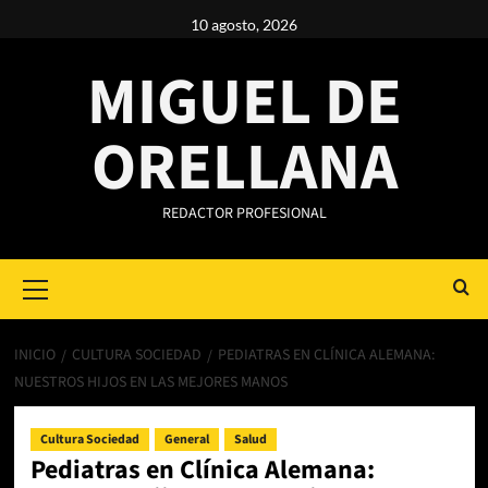
Saltar
10 agosto, 2026
al
contenido
MIGUEL DE
ORELLANA
REDACTOR PROFESIONAL
Primary
Menu
INICIO
CULTURA SOCIEDAD
PEDIATRAS EN CLÍNICA ALEMANA:
NUESTROS HIJOS EN LAS MEJORES MANOS
Cultura Sociedad
General
Salud
Pediatras en Clínica Alemana: