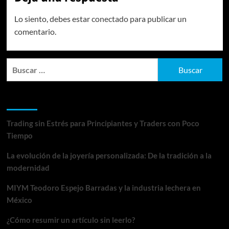
Lo siento, debes estar
conectado
para publicar un
comentario.
Buscar:
Entradas recientes
Trading sin Estrés para Principiantes y Traders con Poco
Tiempo
La evolución de la joyería personalizada: De la tradición a la
modernidad
MIYM Teodoro Espejo Barradas y la industria lechera en
México
¿Cómo resumir un artículo sin leerlo?