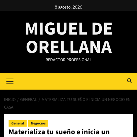
Saltar
8 agosto, 2026
al
contenido
MIGUEL DE
ORELLANA
REDACTOR PROFESIONAL
Primary
Menu
INICIO
GENERAL
MATERIALIZA TU SUEÑO E INICIA UN NEGOCIO EN
CASA
General
Negocios
Materializa tu sueño e inicia un