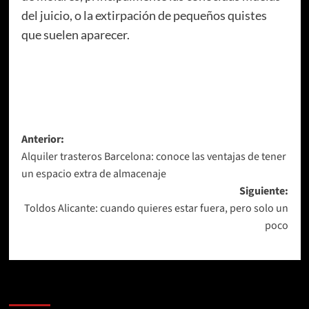
del juicio, o la extirpación de pequeños quistes
que suelen aparecer.
Navegación
Anterior:
Alquiler trasteros Barcelona: conoce las ventajas de tener
de
un espacio extra de almacenaje
entradas
Siguiente:
Toldos Alicante: cuando quieres estar fuera, pero solo un
poco
Más Noticias