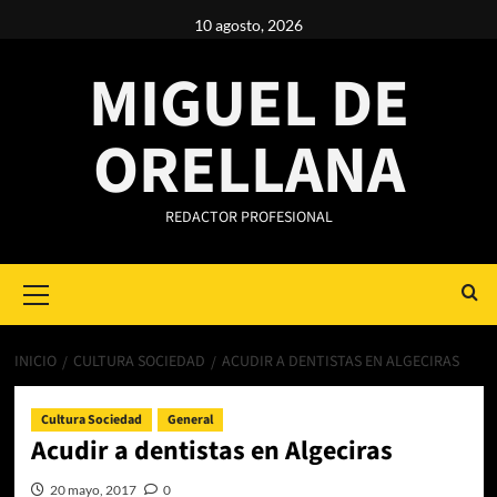
Saltar
10 agosto, 2026
al
contenido
MIGUEL DE
ORELLANA
REDACTOR PROFESIONAL
Primary
Menu
INICIO
CULTURA SOCIEDAD
ACUDIR A DENTISTAS EN ALGECIRAS
Cultura Sociedad
General
Acudir a dentistas en Algeciras
20 mayo, 2017
0