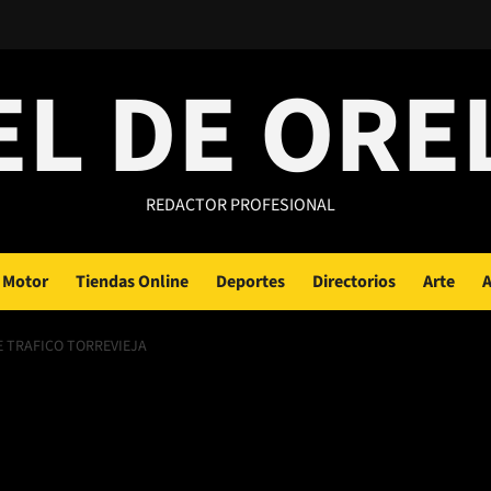
EL DE ORE
REDACTOR PROFESIONAL
Motor
Tiendas Online
Deportes
Directorios
Arte
A
E TRAFICO TORREVIEJA
o de falta leve en
ico Torrevieja