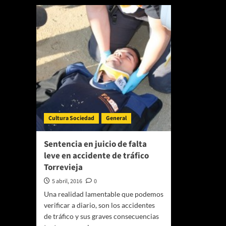
Cultura Sociedad
General
Sentencia en juicio de falta
leve en accidente de tráfico
Torrevieja
5 abril, 2016
0
Una realidad lamentable que podemos
verificar a diario, son los accidentes
de tráfico y sus graves consecuencias